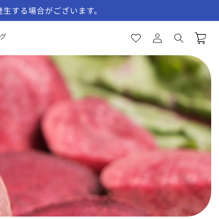
発生する場合がございます。
お
気
ロ
に
カ
グ
グ
入
ー
イ
り
ト
ン
一
覧