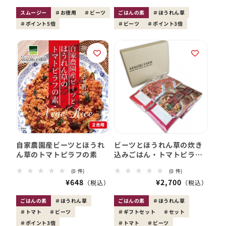
員
ュ
員
ュ
ー
ー
価
価
スムージー
お徳用
ビーツ
ごはんの素
ほうれん草
数
数
格
格
ポイント5倍
の
ビーツ
ポイント3倍
の
合
合
計
計
自家農園産ビーツとほうれ
ビーツとほうれん草の炊き
ん草のトマトピラフの素
込みごはん・トマトピラフ
の素 4袋セット
0
0
(0 件)
(0 件)
レ
レ
会
¥648
会
¥2,700
ビ
ビ
員
ュ
員
ュ
ー
ー
価
価
ごはんの素
ほうれん草
ごはんの素
ほうれん草
数
数
格
格
トマト
ビーツ
の
ギフトセット
セット
の
合
合
ポイント3倍
トマト
ビーツ
計
計