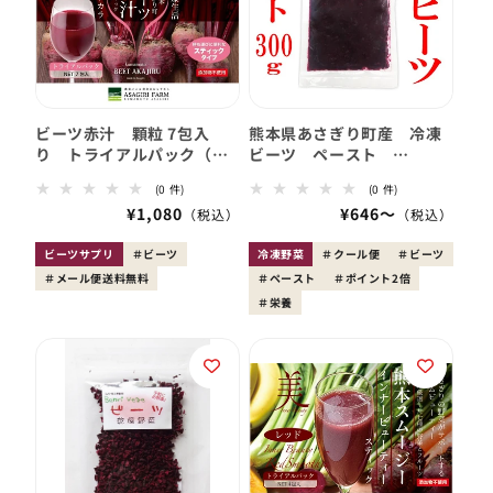
ビーツ赤汁 顆粒 7包入
熊本県あさぎり町産 冷凍
り トライアルパック（メ
ビーツ ペースト
ール便 送料無料）
300g~ 野菜 栄養
0
0
(0 件)
(0 件)
レ
レ
会
¥1,080
会
¥646〜
ビ
ビ
員
ュ
員
ュ
ー
ー
価
価
ビーツサプリ
ビーツ
冷凍野菜
クール便
ビーツ
数
数
格
格
メール便送料無料
の
ペースト
ポイント2倍
の
合
合
栄養
計
計