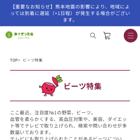
【重要なお知らせ】熊本地震の影響により、地域によ
コンテンツに進む
っては到着に遅延（+1日程）が発生する場合がござい
ます。
カ
ー
ト
TOP
ビーツ特集
ビーツ特集
コ
レ
ク
ここ最近、注目度№1の野菜、ビーツ。
血管を柔らかくする、高血圧対策や、美容、ダイエッ
シ
ト等でテレビで取り上げられ、検索や問い合わせが多
ョ
数届いております。
テレビにも取り上げられたことがあるビーツについ