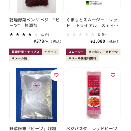
乾燥野菜ベンリ ベジ ”ビ
くまもとスムージー レッ
ーツ” 無添加
ド トライアル スティッ
ク4包入り
1
0
(1 件)
(0 件)
レ
レ
会
¥378〜
会
¥1,080
ビ
ビ
員
ュ
員
ュ
ー
ー
価
価
乾燥野菜・チップス
ビーツ
スムージー
お試し
ビーツ
数
数
格
格
メール便
の
メール便送料無料
の
合
合
計
計
野菜粉末「ビーツ」超粗
ベジパスタ レッドビーツ