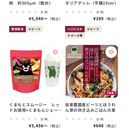
粉 約500μm（粗め）
タリアテッレ（平麺19cm）
0
0
(0 件)
(0 件)
レ
レ
会
¥5,940〜
会
¥399
ビ
ビ
員
ュ
員
ュ
ー
ー
価
価
野菜粉末
ビーツ
ベジパスタ
ビーツ
数
数
格
格
の
メール便
の
合
合
計
計
くまもとスムージー レッ
自家農園産ビーツとほうれ
ドお徳用+くまもんシェーカ
ん草の炊き込みごはんの素
ーセット ポイント5倍還
0
0
(0 件)
(0 件)
元!
レ
レ
会
¥3,456〜
会
¥648
ビ
ビ