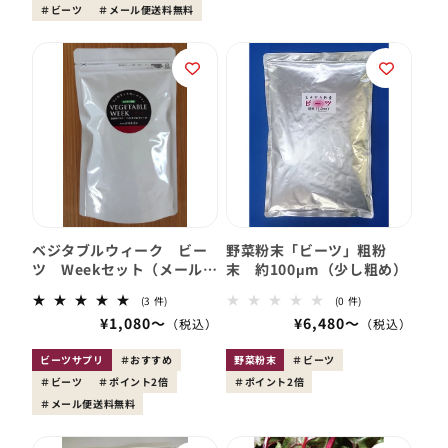
格
格
ビーツ
メール便送料無料
の
の
合
合
計
計
ベジタブルウィーク ビー
野菜粉末「ビーツ」粗粉
ツ Weekセット（メール
末 約100μm（少し粗め）
便 送料無料）
3
0
(3 件)
(0 件)
レ
レ
会
¥1,080〜
会
¥6,480〜
ビ
ビ
員
ュ
員
ュ
ー
ー
価
価
ビーツサプリ
おすすめ
野菜粉末
ビーツ
数
数
格
格
ビーツ
ポイント2倍
の
ポイント2倍
の
合
合
メール便送料無料
計
計