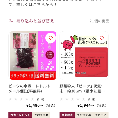
ン:
て、詳しくはこちらから！
絞り込みと並び替え
21個の商品
ビーツの水煮 レトルト
野菜粉末「ビーツ」微粉
メール便(送料無料)
末 約30μm（最小に細か
い粉末）
0
0
(0 件)
(0 件)
レ
レ
会
¥1,480〜
会
¥1,944〜
ビ
ビ
員
ュ
員
ュ
ー
ー
価
価
水煮・レトルト
おすすめ
野菜粉末
おすすめ
ビーツ
数
数