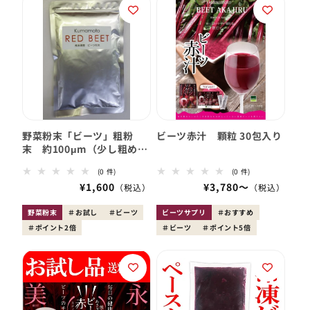
野菜粉末「ビーツ」粗粉
ビーツ赤汁 顆粒 30包入り
末 約100μm（少し粗め）
（お試し100g）
0
0
(0 件)
(0 件)
レ
レ
会
¥1,600
会
¥3,780〜
ビ
ビ
員
ュ
員
ュ
ー
ー
価
価
野菜粉末
お試し
ビーツ
ビーツサプリ
おすすめ
数
数
格
格
ポイント2倍
の
ビーツ
ポイント5倍
の
合
合
計
計