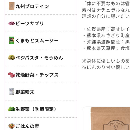
「体に不要なものは省
九州プロテイン
素材はナチュラルな九
理想の自分に導きたい
ビーツサプリ
・佐賀県産：高オレイ
・熊本県あさぎり町産
くまもとスムージー
・沖縄県波照間産：
・熊本県天草産：食
ベジパスタ・そうめん
※身体に優しいもの
※ほんのり甘い優しい
乾燥野菜・チップス
野菜粉末
生野菜（季節限定）
ごはんの素