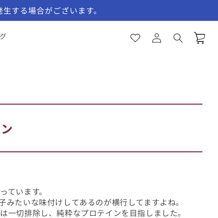
発生する場合がございます。
お
気
ロ
に
カ
グ
グ
入
ー
イ
り
ト
ン
一
覧
イン
っています。
子みたいな味付けしてあるのが横行してますよね。
のは一切排除し、純粋なプロテインを目指しました。