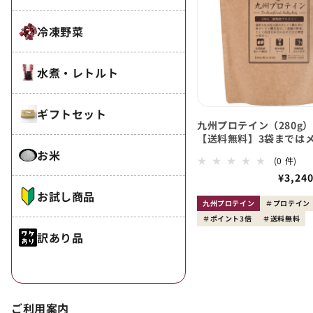
冷凍野菜
水煮・レトルト
ギフトセット
九州プロテイン（280g）
【送料無料】3袋までは
お米
0
(0 件)
レ
会
¥3,24
ビ
員
ュ
お試し商品
価
ー
九州プロテイン
プロテイン
数
格
ポイント3倍
送料無料
の
訳あり品
合
計
ご利用案内