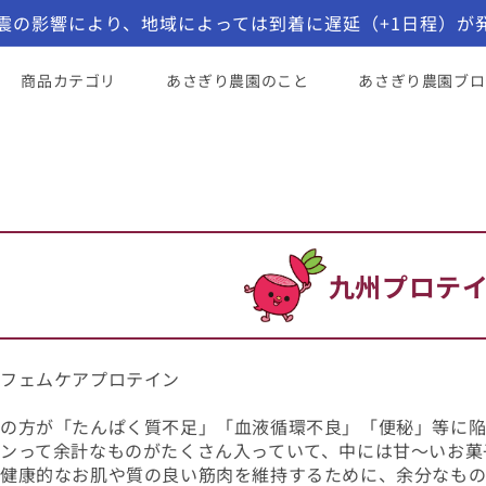
震の影響により、地域によっては到着に遅延（+1日程）が
コンテンツに進む
商品カテゴリ
あさぎり農園のこと
あさぎり農園ブロ
九州プロテ
コ
レ
ク
フェムケアプロテイン
シ
の方が「たんぱく質不足」「血液循環不良」「便秘」等に陥
ョ
ンって余計なものがたくさん入っていて、中には甘〜いお菓
は健康的なお肌や質の良い筋肉を維持するために、余分なも
ン: