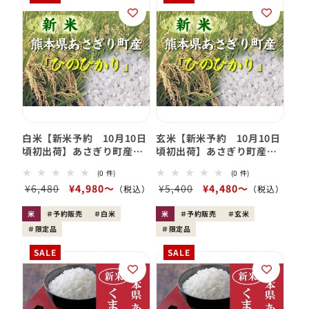
ン:
白米【新米予約 10月10日
玄米【新米予約 10月10日
頃初出荷】あさぎり町産
頃初出荷】あさぎり町産
「ひのひかり」 白米（令
「ひのひかり」 玄米 (令
0
0
(0 件)
(0 件)
和７年産）
和7年産)
レ
レ
会
¥6,480
セ
¥4,980〜
会
¥5,400
セ
¥4,480〜
ビ
ビ
員
ー
ュ
員
ー
ュ
ー
ー
価
ル
価
ル
米
予約販売
白米
米
予約販売
玄米
数
数
格
価
格
価
限定品
の
限定品
の
合
合
格
格
計
計
SALE
SALE