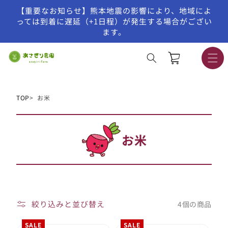
【重要なお知らせ】熊本地震の影響により、地域によ
コンテンツに進む
っては到着に遅延（+1日程）が発生する場合がござい
ます。
カ
ー
ト
TOP
お米
お米
コ
レ
ク
シ
絞り込みと並び替え
4個の商品
ョ
SALE
SALE