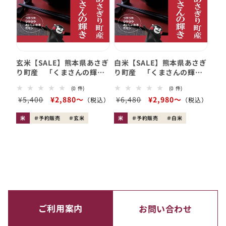
玄米【SALE】熊本県あさぎ
白米【SALE】熊本県あさぎ
り町産 「くまさんの輝
り町産 「くまさんの輝
き」 玄米（令和7年産）
き」 白米（令和7年産）
0
0
(0 件)
(0 件)
レ
レ
会
¥5,400
セ
¥2,880〜
会
¥6,480
セ
¥2,980〜
ビ
ビ
員
ー
ュ
員
ー
ュ
ー
ー
価
ル
価
ル
米
予約販売
玄米
米
予約販売
白米
数
数
格
価
格
価
の
の
合
合
格
格
計
計
ご利用案内
お問い合わせ