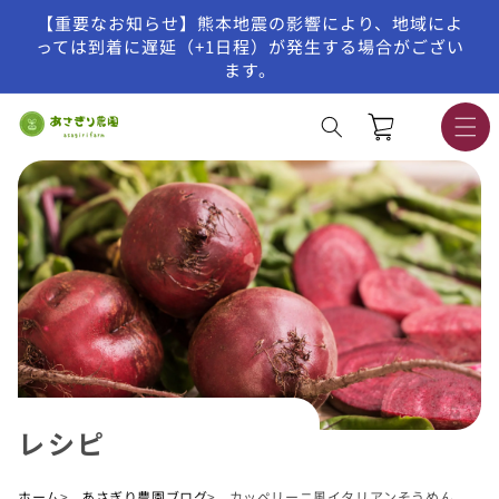
【重要なお知らせ】熊本地震の影響により、地域によ
コンテンツに進む
っては到着に遅延（+1日程）が発生する場合がござい
ます。
カ
ー
ト
レシピ
ホーム
あさぎり農園ブログ
カッペリーニ風イタリアンそうめん