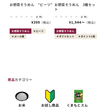
お野菜そうめん ”ビーツ”
お野菜そうめん 3種セッ
ト
0
0
(0 件)
(0 件)
レ
レ
会
¥399
会
¥1,944〜
ビ
ビ
員
ュ
員
ュ
ー
ー
価
価
お野菜そうめん
ビーツ
お野菜そうめん
数
数
格
格
メール便
の
ギフトセット
ポイント2倍
の
合
合
計
計
商品
カテゴリー
お米
お試し商品
くまもとスム