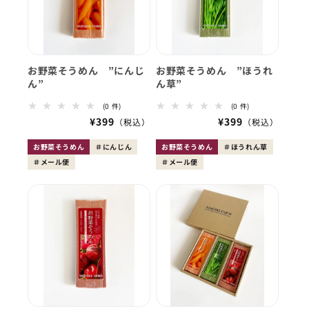
お野菜そうめん ”にんじ
お野菜そうめん ”ほうれ
ん”
ん草”
0
0
(0 件)
(0 件)
レ
レ
会
¥399
会
¥399
ビ
ビ
員
ュ
員
ュ
ー
ー
価
価
お野菜そうめん
にんじん
お野菜そうめん
ほうれん草
数
数
格
格
メール便
の
メール便
の
合
合
計
計