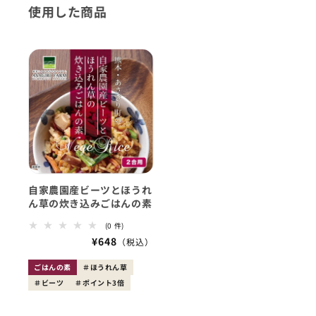
使用した商品
自家農園産ビーツとほうれ
ん草の炊き込みごはんの素
0
(0 件)
レ
会
¥648
ビ
員
ュ
ー
価
ごはんの素
ほうれん草
数
格
ビーツ
ポイント3倍
の
合
計