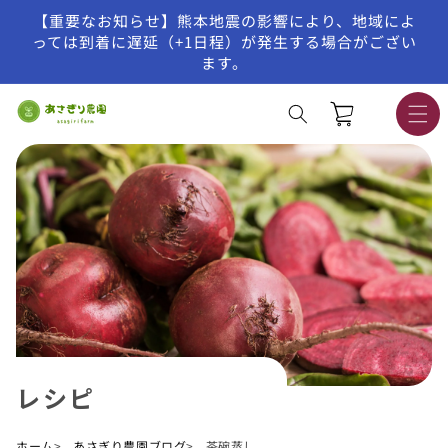
【重要なお知らせ】熊本地震の影響により、地域によ
コンテンツに進む
っては到着に遅延（+1日程）が発生する場合がござい
ます。
カ
ー
ト
レシピ
ホーム
あさぎり農園ブログ
茶碗蒸し