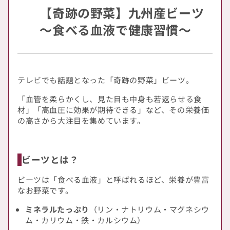
数
数
【奇跡の野菜】九州産ビーツ
量
量
～食べる血液で健康習慣～
を
を
減
増
ら
や
す
す
テレビでも話題となった「奇跡の野菜」ビーツ。
「血管を柔らかくし、見た目も中身も若返らせる食
材」「高血圧に効果が期待できる」など、その栄養価
の高さから大注目を集めています。
ビーツとは？
ビーツは「食べる血液」と呼ばれるほど、栄養が豊富
なお野菜です。
ミネラルたっぷり
（リン・ナトリウム・マグネシウ
ム・カリウム・鉄・カルシウム）