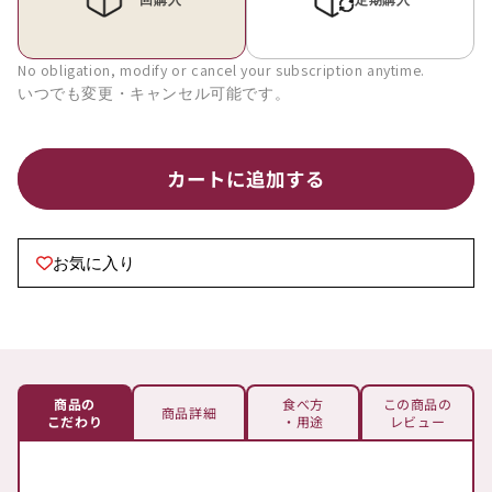
り
り
町
町
産
産
No obligation, modify or cancel your subscription anytime.
生
生
ビ
ビ
ー
ー
ツ
ツ
カートに追加する
有
有
機
機
野
野
お気に入り
菜
菜
栄
栄
養
養
[予
[予
約
約
商品の
食べ方
この商品の
商品詳細
販
販
こだわり
・用途
レビュー
売]
売]
の
の