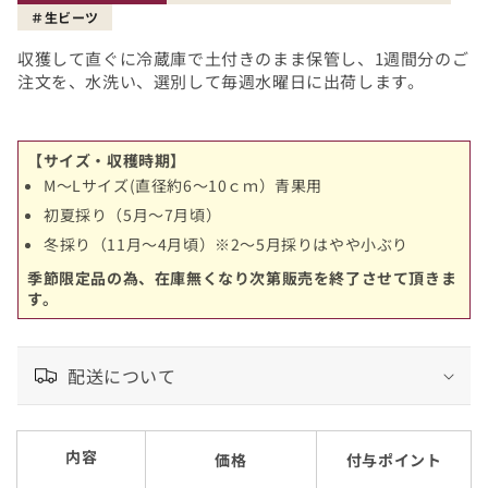
生ビーツ
収獲して直ぐに冷蔵庫で土付きのまま保管し、1週間分のご
注文を、水洗い、選別して毎週水曜日に出荷します。
【サイズ・収穫時期】
M～Lサイズ(直径約6～10ｃｍ）青果用
初夏採り（5月～7月頃）
冬採り（11月～4月頃）※2～5月採りはやや小ぶり
季節限定品の為、在庫無くなり次第販売を終了させて頂きま
す。
配送について
内容
価格
付与ポイント