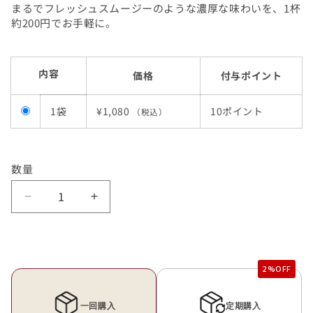
まるでフレッシュスムージーのような濃厚な味わいを、1杯
約200円でお手軽に。
内容
価格
付与ポイント
1袋
¥1,080
10ポイント
（税込）
数量
く
く
ま
ま
も
も
と
と
ス
ス
ム
ム
ー
ー