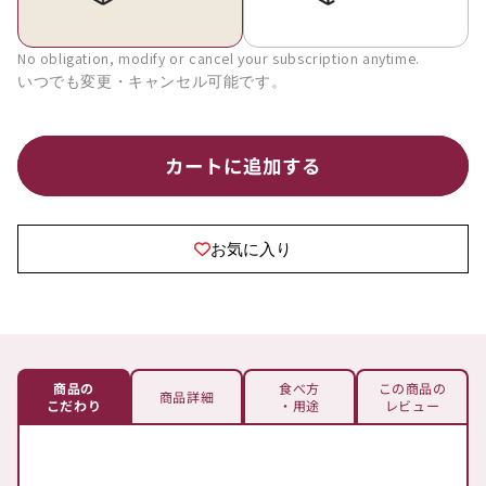
ジ
ジ
ー
ー
No obligation, modify or cancel your subscription anytime.
レ
レ
ッ
ッ
ド
ド
カートに追加する
ト
ト
ラ
ラ
イ
イ
お気に入り
ア
ア
ル
ル
ス
ス
テ
テ
ィ
ィ
商品の
食べ方
この商品の
商品詳細
ッ
ッ
こだわり
・用途
レビュー
ク
ク
4
4
包
包