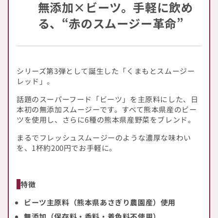
無添加×ビーツ。手軽に飲め
入
入
る、“赤のスムージー革命”
り
り
の
の
数
数
量
量
シリーズ第3弾として誕生した「くまもとスムージー
を
を
レッド」。
減
増
ら
や
話題のスーパーフード「ビーツ」を主原料にした、日
す
す
本初の無添加スムージーです。すべて熊本県産のビー
ツを使用し、さらに6種の熊本県産野菜をブレンド。
まるでフレッシュスムージーのような濃厚な味わい
を、1杯約200円でお手軽に。
特徴
ビーツ主原料（熊本県あさぎり農園産）使用
無添加（保存料・香料・着色料不使用）