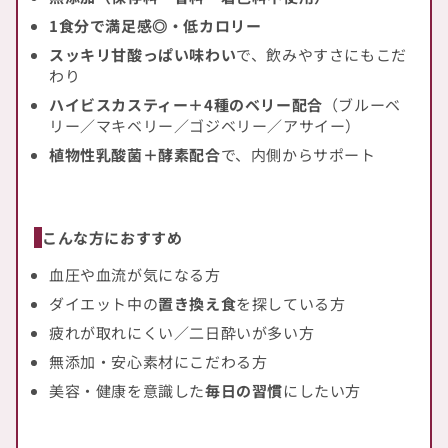
1食分で満足感◎・低カロリー
スッキリ甘酸っぱい味わい
で、飲みやすさにもこだ
わり
ハイビスカスティー＋4種のベリー配合
（ブルーベ
リー／マキベリー／ゴジベリー／アサイー）
植物性乳酸菌＋酵素配合
で、内側からサポート
こんな方におすすめ
血圧や血流が気になる方
ダイエット中の
置き換え食
を探している方
疲れが取れにくい／二日酔いが多い方
無添加・安心素材にこだわる方
美容・健康を意識した
毎日の習慣
にしたい方