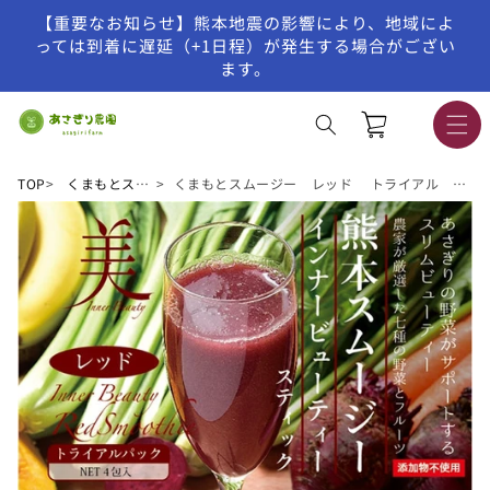
【重要なお知らせ】熊本地震の影響により、地域によ
コンテンツに進む
っては到着に遅延（+1日程）が発生する場合がござい
ます。
カ
ー
ト
TOP
くまもとスムージー
くまもとスムージー レッド トライアル スティック4包入り