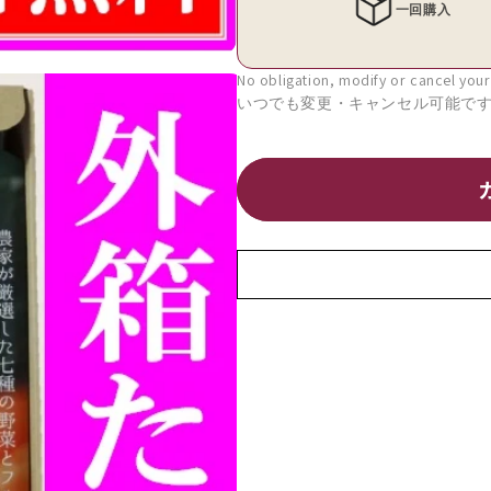
ー
ー
ジ
ジ
ー
ー
No obligation, modify or cancel your
グ
グ
リ
リ
ー
ー
ン
ン
レ
レ
ギ
ギ
ュ
ュ
ラ
ラ
ー
ー
ス
ス
テ
テ
ィ
ィ
ッ
ッ
ク
ク