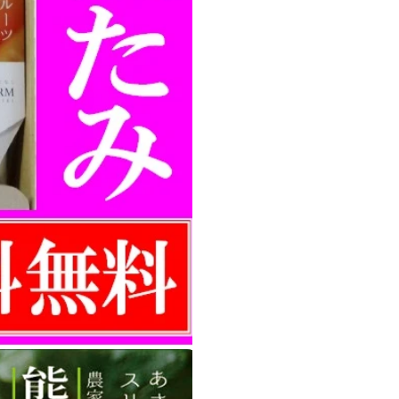
14
14
包
包
メ
メ
ー
ー
ル
ル
便
便
送
送
料
料
無
無
料
料
の
の
数
数
量
量
を
を
減
増
ら
や
す
す