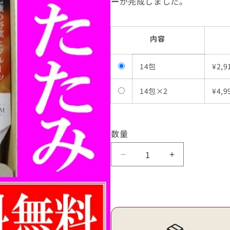
ー
が完成しました。
内容
14包
¥2,9
14包×2
¥4,9
数量
く
く
ま
ま
も
も
と
と
ス
ス
ム
ム