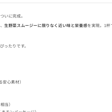
、ついに完成。
し、
生野菜スムージーに限りなく近い味と栄養感
を実現。1杯
ぴったりです。
）
る安心素材）
分相当）
くまモンパッケージ）