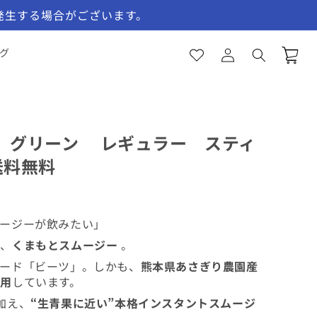
発生する場合がございます。
お
気
ロ
に
カ
グ
グ
入
ー
イ
り
ト
ン
一
覧
 グリーン レギュラー スティ
送料無料
ージーが飲みたい」
た、
くまもとスムージー
。
ード「ビーツ」。しかも、
熊本県あさぎり農園産
使用
しています。
加え、
“生青果に近い”本格インスタントスムージ