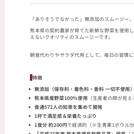
「ありそうでなかった」無添加のスムージー
熊本県の契約農家が育てた新鮮な野菜を使用
えないクオリティのスムージーです。
朝食代わりやサラダ代用として、毎日の習慣に
特徴
無添加（保存料・着色料・香料 一切不使用
熊本県産野菜100％使用
（生産者の顔が見え
食通572人の知恵を集めて開発
1杯で満足感＆栄養たっぷり
1食分 約200円
で経済的（※生青果1ボウル
「平成27年度 熊本県優良新商品賞」受賞
（