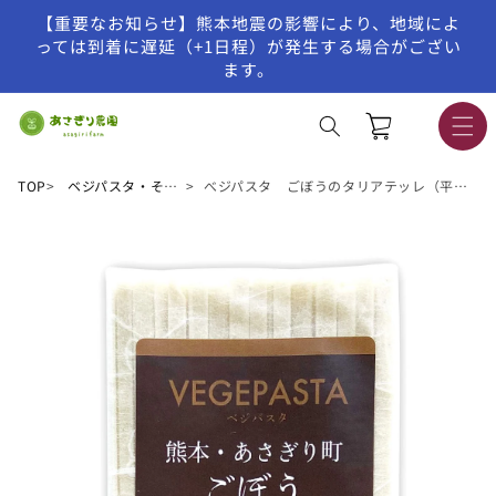
【重要なお知らせ】熊本地震の影響により、地域によ
コンテンツに進む
っては到着に遅延（+1日程）が発生する場合がござい
ます。
カ
ー
ト
TOP
ベジパスタ・そうめん
べジパスタ ごぼうのタリアテッレ（平麺19cm）