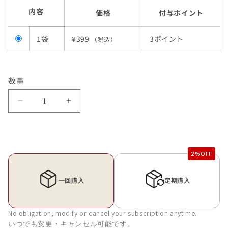
内容
価格
付与ポイント
1袋
¥399
3ポイント
（税込）
数量
べ
べ
ジ
ジ
パ
パ
ス
ス
タ
タ
ご
ご
ぼ
ぼ
う
う
の
の
No obligation, modify or cancel your subscription anytime.
タ
タ