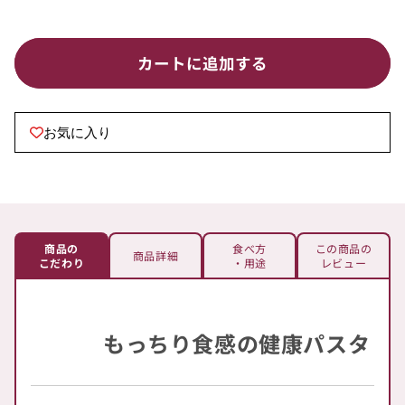
リ
リ
ア
ア
テ
テ
カートに追加する
ッ
ッ
レ
レ
（平
（平
お気に入り
麺
麺
19cm）
19cm）
の
の
数
数
量
量
商品の
食べ方
この商品の
商品詳細
を
を
こだわり
・用途
レビュー
減
増
ら
や
す
す
もっちり食感の健康パスタ