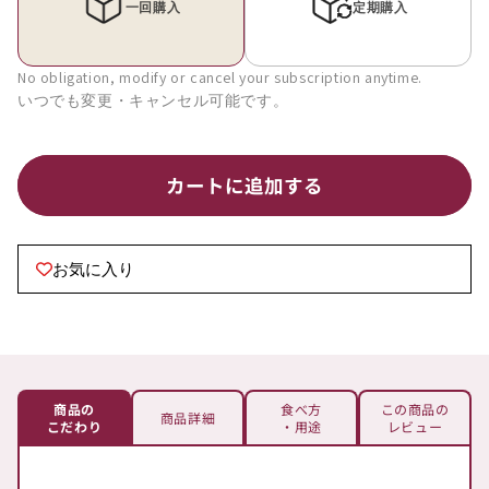
リ
リ
ベ
ベ
ジ ”ス
ジ ”ス
No obligation, modify or cancel your subscription anytime.
ー
ー
プ
プ
MIX”の
MIX”の
数
数
カートに追加する
量
量
を
を
減
増
お気に入り
ら
や
す
す
商品の
食べ方
この商品の
商品詳細
こだわり
・用途
レビュー