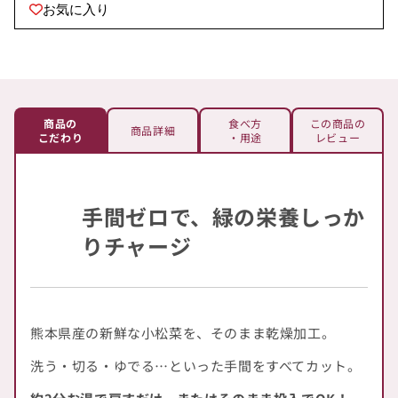
お気に入り
松
松
菜”
菜”
無
無
添
添
加
加
商品の
食べ方
この商品の
(宅
(宅
商品詳細
こだわり
・用途
レビュー
配
配
便)
便)
の
の
手間ゼロで、緑の栄養しっか
数
数
量
量
りチャージ
を
を
減
増
ら
や
す
す
熊本県産の新鮮な小松菜を、そのまま乾燥加工。
洗う・切る・ゆでる…といった手間をすべてカット。