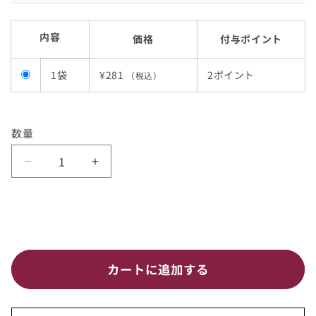
内容
価格
付与ポイント
1袋
¥281
2ポイント
（税込）
数量
乾
乾
燥
燥
野
野
菜
菜
ベ
ベ
ン
ン
カートに追加する
リ
リ
ベ
ベ
ジ ”小
ジ ”小